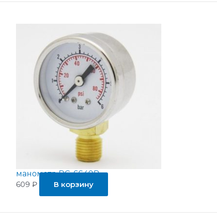
манометр PG-SS40R
609
₽
В корзину