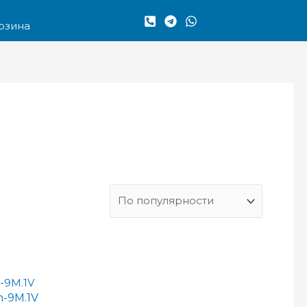
рзина
h-9M.1V