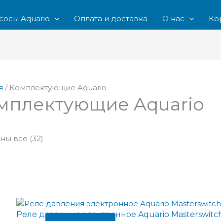
Сортировка:
по
сосы Aquario
Оплата и доставка
О нас
Ко
рейтингу
я
/ Комплектующие Aquario
мплектующие Aquario
ны все (32)
Реле давления электронное Aquario Masterswitc