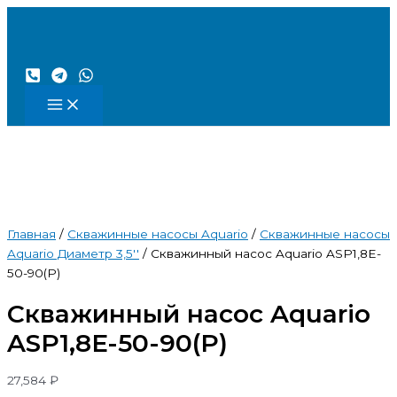
Перейти
Количество
к
товара
содержимому
Скважинный
насос
Aquario
ASP1,8E-
50-
90(P)
Главная
/
Скважинные насосы Aquario
/
Скважинные насосы
Aquario Диаметр 3,5''
/ Скважинный насос Aquario ASP1,8E-
50-90(P)
Скважинный насос Aquario
ASP1,8E-50-90(P)
27,584
₽