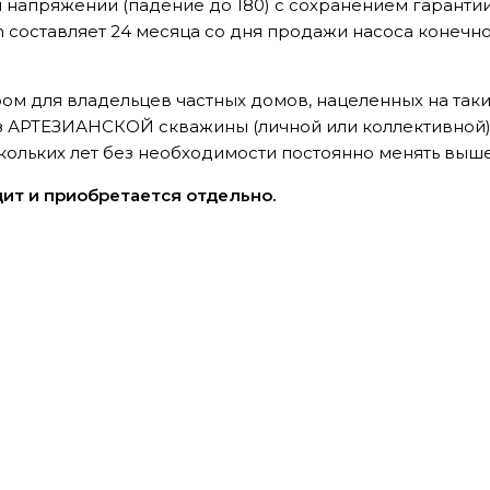
 напряжении (падение до 180) с сохранением гарантии
n
составляет 24 месяца со дня продажи насоса конечн
ом для владельцев частных домов, нацеленных на таки
з АРТЕЗИАНСКОЙ скважины (личной или коллективной
кольких лет без необходимости постоянно менять выше
дит и приобретается отдельно.
. 35м (P) с плавным пуском