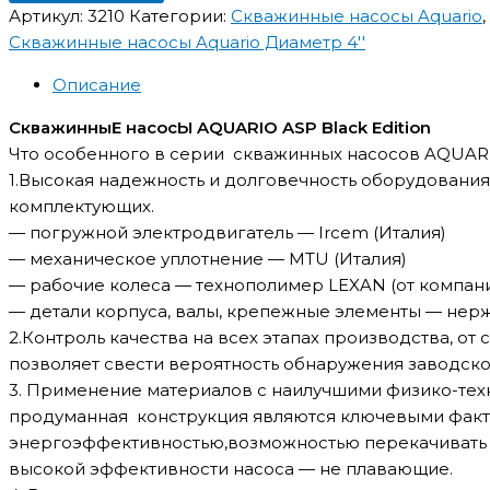
Артикул:
3210
Категории:
Скважинные насосы Aquario
,
Скважинные насосы Aquario Диаметр 4''
Описание
СкважинныЕ насосЫ AQUARIO ASP Black Edition
Что особенного в серии скважинных насосов
AQUARI
1.Высокая надежность и долговечность оборудовани
комплектующих.
— погружной электродвигатель —
Ircem
(Италия)
— механическое уплотнение —
MTU
(Италия)
— рабочие колеса — технополимер
LEXAN
(от компан
— детали корпуса, валы, крепежные элементы — нер
2.Контроль качества на всех этапах производства, о
позволяет свести вероятность обнаружения заводско
3. Применение материалов с наилучшими физико-тех
продуманная конструкция являются ключевыми фак
энергоэффективностью,возможностью перекачивать 
высокой эффективности насоса — не плавающие.