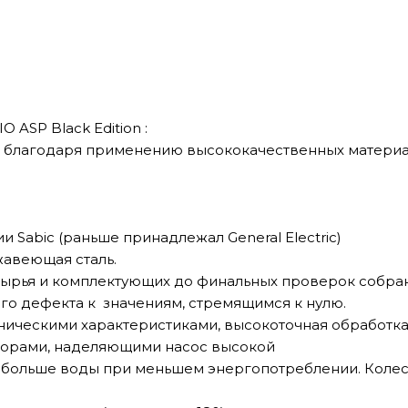
O ASP Black Edition
:
я благодаря применению высококачественных материа
ии
Sabic
(раньше принадлежал
General Electric
)
жавеющая сталь.
т сырья и комплектующих до финальных проверок собра
го дефекта к значениям, стремящимся к нулю.
ническими характеристиками, высокоточная обработка
торами, наделяющими насос высокой
больше воды при меньшем энергопотреблении. Колес