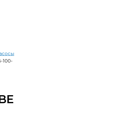
асосы
-100-
0BE