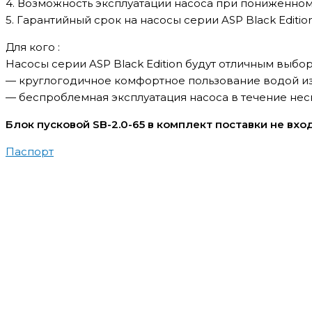
4. Возможность эксплуатации насоса при пониженном
5. Гарантийный срок на насосы серии
ASP Black Editio
Для кого :
Насосы серии
ASP Black Edition
будут отличным выбор
— круглогодичное комфортное пользование водой и
— беспроблемная эксплуатация насоса в течение нес
Блок пусковой SB-2.0-65 в комплект поставки не вхо
Паспорт
Скважинный насос Aquario ASP1Е-55-75 каб
27,584
₽
В корзину