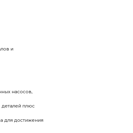
лов и
нных насосов,
 деталей плюс
а для достижения