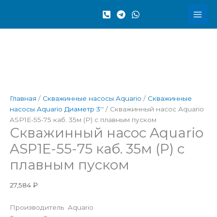
Перейти
Количество
к
товара
содержимому
Скважинный
насос
Aquario
ASP1Е-55-
75
каб.
35м
Главная
/
Скважинные насосы Aquario
/
Скважинные
(P)
насосы Aquario Диаметр 3''
/ Скважинный насос Aquario
с
ASP1Е-55-75 каб. 35м (P) с плавным пуском
плавным
Скважинный насос Aquario
пуском
ASP1Е-55-75 каб. 35м (P) с
плавным пуском
27,584
₽
Производитель Aquario