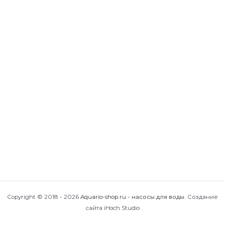
Скважинный насос Aquario ASP1Е-75-75 с
кабелем 1,5м
22,605
₽
В корзину
Скважинный насос Aquario ASP1Е-100-75 с
кабелем 1,5м
25,067
₽
В корзину
Скважинный насос Aquario ASP3Е-50-75 каб.
35м (P) с плавным пуском
33,038
₽
В корзину
Copyright © 2018 - 2026
Aquario-shop.ru - насосы для воды
.
Создание
сайта iHoch Studio