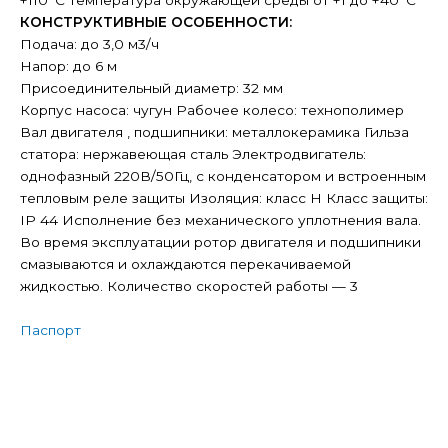
+110°С Температура окружающей среды от +1 до +40°С
КОНСТРУКТИВНЫЕ ОСОБЕННОСТИ:
Подача: до 3,0 м3/ч
Напор: до 6 м
Присоединительный диаметр: 32 мм
Корпус насоса: чугун Рабочее колесо: технополимер
Вал двигателя , подшипники: металлокерамика Гильза
статора: нержавеющая сталь Электродвигатель:
однофазный 220В/50Гц, с конденсатором и встроенным
тепловым реле защиты Изоляция: класс H Класс защиты:
IP 44 Исполнение без механического уплотнения вала.
Во время эксплуатации ротор двигателя и подшипники
смазываются и охлаждаются перекачиваемой
жидкостью. Количество скоростей работы — 3
Паспорт
Рециркуляционный насос ГВС Aquario
PRIME-151.5-80HW