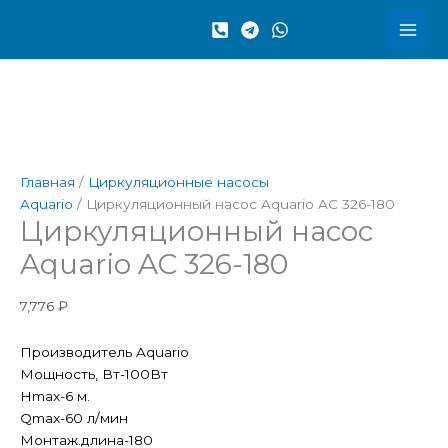
Перейти
Количество
к
товара
содержимому
Циркуляционный
насос
Aquario
AC
326-
180
Главная
/
Циркуляционные насосы
Aquario
/ Циркуляционный насос Aquario AC 326-180
Циркуляционный насос
Aquario AC 326-180
7,776
₽
Производитель Aquario
Мощность, Вт-100Вт
Hmax-6 м.
Qmax-60 л/мин
Монтаж.длина-180