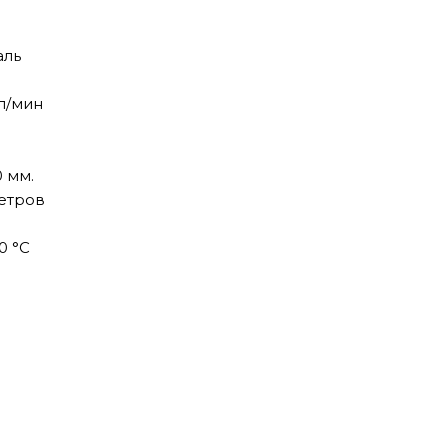
аль
л/мин
 мм.
етров
0 °C