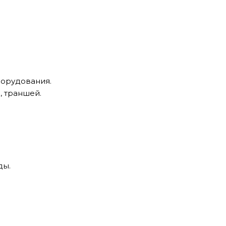
борудования.
 траншей.
ды.