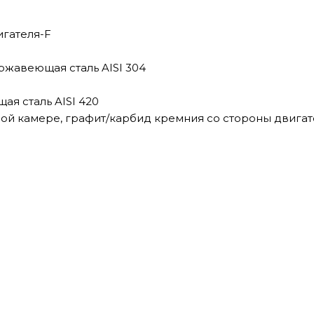
игателя-F
ржавеющая сталь AISI 304
ая сталь AISI 420
ой камере, графит/карбид кремния со стороны двигат
ADS-400-5E/1
РЕНАЖНЫЙ НАСОС
 ADS-500-5E