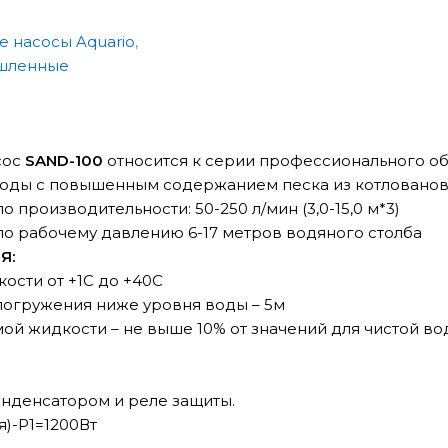
 насосы Aquario
,
ышленные
сос
SAND-100
относится к серии профессионального о
оды с повышенным содержанием песка из котлованов,
 производительности: 50-250 л/мин (3,0-15,0 м*3)
о рабочему давлению 6-17 метров водяного столба
Я:
ости от +1С до +40С
погружения ниже уровня воды – 5м
ой жидкости – не выше 10% от значений для чистой во
онденсатором и реле защиты.
)-P1=1200Вт