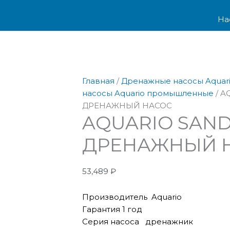
Перейти
Количество
к
товара
На
содержимому
AQUARIO
SAND-
100
ДРЕНАЖНЫЙ
НАСОС
Главная
/
Дренажные насосы Aquar
насосы Aquario промышленные
/ A
ДРЕНАЖНЫЙ НАСОС
AQUARIO SAND
ДРЕНАЖНЫЙ 
53,489
₽
Производитель Aquario
Гарантия 1 год
Серия насоса дренажник