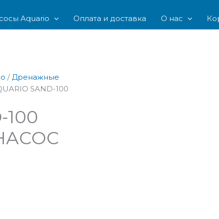
сосы Aquario
Оплата и доставка
О нас
Ко
io
/
Дренажные
QUARIO SAND-100
-100
НАСОС