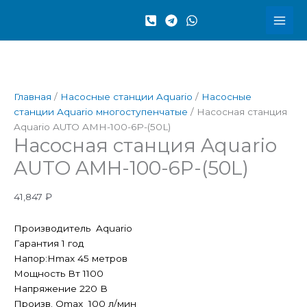
Перейти
Количество
к
товара
содержимому
Насосная
станция
Aquario
AUTO
Главная
/
Насосные станции Aquario
/
Насосные
AMH-
станции Aquario многоступенчатые
/ Насосная станция
100-
Aquario AUTO AMH-100-6P-(50L)
6P-
Насосная станция Aquario
(50L)
AUTO AMH-100-6P-(50L)
41,847
₽
Производитель Aquario
Гарантия 1 год
Напор:Hmax 45 метров
Мощность Вт 1100
Напряжение 220 В
Произв. Qmax 100 л/мин