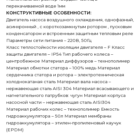
перекачиваемой воде 1мм
КОНСТРУКТИВНЫЕ ОСОБЕННОСТИ:
Двигатель насоса воздушного охлаждения, однофазный,
асинхронный , с короткозамкнутым ротором , пусковым
конденсатором и встроенным защитным тепловым реле
Параметры сети питания – 220В, 50Гц
Класс теплостойкости изоляции двигателя – F Класс
защиты двигателя – IP54 Тип рабочего колеса –
центробежное Материал диффузоров – технополимер
Материал обмотки статора – 100% медь Материал
сердечника статора и ротора – электротехническая
холоднокатаная сталь Материал вала насоса –
нержавеющая сталь AISI 304 Материал всасывающего и
нагнетательного патрубков: чугун Материал корпуса
насосной части – нержавеющая сталь AISI304
Материал рабочих колес – технополимер Емкость
гидроаккумулятора – 50л Материал мембраны
гидроаккумулятора – этилен-пропиленовый каучук
(EPDM)