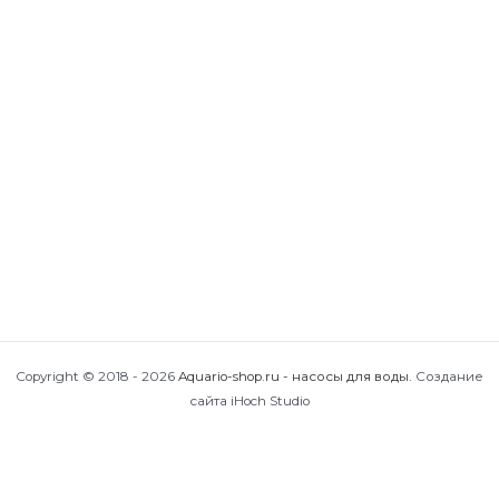
Насосная станция Aquario AUTO AMH-60-4P
30,731
₽
В корзину
Насосная станция Aquario AUTO AMH-100-6S
43,631
₽
В корзину
Насосная станция Aquario AUTO AMH-125-6S-
(50L)
51,496
₽
В корзину
Насосная станция Aquario AUTO AMH-80-4P
38,387
₽
В корзину
Copyright © 2018 - 2026
Aquario-shop.ru - насосы для воды
.
Создание
сайта iHoch Studio