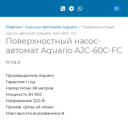
Перейти
Количество
к
товара
содержимому
Поверхностный
насос-
Главная
/
Насосы-автоматы Aquario
/ Поверхностный
автомат
насос-автомат Aquario AJC-60C-FC
Aquario
Поверхностный насос-
AJC-
60C-
автомат Aquario AJC-60C-FC
FC
19,718
₽
Производитель Aquario
Гарантия 1 год
Напор:Hmax 38 метров
Мощность Вт 550
Напряжение 220 В
Произв. Qmax 45 л/мин
Макс.высота всасывания,м 8