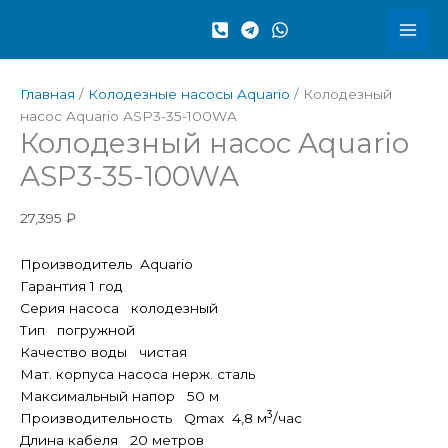
Перейти
Количество
к
товара
содержимому
Колодезный
насос
Главная
/
Колодезные насосы Aquario
/ Колодезный
Aquario
насос Aquario ASP3-35-100WA
ASP3-
Колодезный насос Aquario
35-
100WA
ASP3-35-100WA
27,395
₽
Производитель Aquario
Гарантия 1 год
Серия насоса колодезный
Тип погружной
Качество воды чистая
Мат. корпуса насоса нерж. сталь
Максимальный напор 50 м
3
Производительность Qmax 4,8 м
/час
Длина кабеля 20 метров