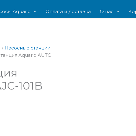
сосы Aquario
Оплата и доставка
О нас
Ко
o
/
Насосные станции
станция Aquario AUTO
ция
JC-101B