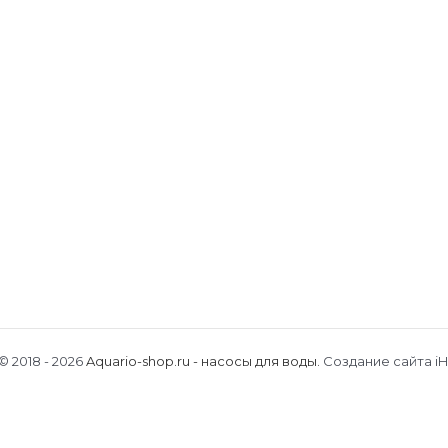
TO AJS-125А
TO AJS-100А
TO AJC-81
© 2018 - 2026
Aquario-shop.ru - насосы для воды
.
Создание сайта iH