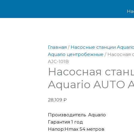
Перейти
Количество
к
товара
На
содержимому
Насосная
станция
Aquario
AUTO
AJC-
Главная
/
Насосные станции Aquari
101B
Aquario центробежные
/ Насосная 
AJC-101B
Насосная стан
Aquario AUTO A
28,109
₽
Производитель Aquario
Гарантия 1 год
Напор:Hmax 54 метров