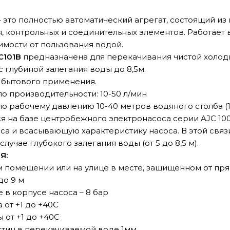
 это полностью автоматический агрегат, состоящий из
я, контрольных и соединительных элементов. Работает
имости от пользования водой.
C101B
предназначена для перекачивания чистой холод
с глубиной залегания воды до 8,5м.
 бытового применения.
о производительности: 10-50 л/мин
 рабочему давлению 10-40 метров водяного столба (1-
я на базе центробежного электронасоса серии AJC 10
са и всасывающую характеристику насоса. В этой свя
учае глубокого залегания воды (от 5 до 8,5 м).
Я:
 помещении или на улице в месте, защищенном от пря
до 9 м
в корпусе насоса – 8 бар
от +1 до +40С
от +1 до +40С
тиц в перекачиваемой воде 1мм