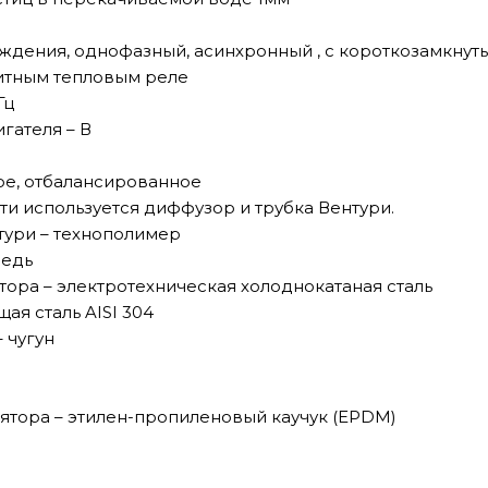
ждения, однофазный, асинхронный , с короткозамкнут
итным тепловым реле
Гц
гателя – В
ое, отбалансированное
ти используется диффузор и трубка Вентури.
тури – технополимер
медь
тора – электротехническая холоднокатаная сталь
ая сталь AISI 304
 чугун
тора – этилен-пропиленовый каучук (EPDM)