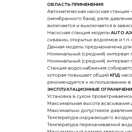
ОБЛАСТЬ ПРИМЕНЕНИЯ
Автоматическая насосная станция –
(мембранного бака), реле давлени
включается и выключается в завис
Насосная станция модели
AUTO AJ
скважин, открытых водоемов и т.п. 
Данная модель предназначена для
Номинальный (средний) интервал п
Номинальный (средний) интервал по
Станция водоснабжения собираетс
которая повышает общий
КПД
насо
рекомендуется к использованию в сл
ЭКСПЛУАТАЦИОННЫЕ ОГРАНИЧЕНИ
Установка в сухом проветриваемом
Максимальная высота всасывания 
Максимально допустимое давление 
Температура окружающего воздуха 
Температура перекачиваемой воды 
Максимальный размер твердых час