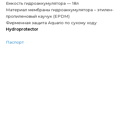
Емкость гидроаккумулятора — 18л
Материал мембраны гидроаккумулятора – этилен-
пропиленовый каучук (EPDM)
Фирменная защита Aquario по сухому ходу:
Hydroprotector
Паспорт
Насосная станция Aquario AUTO ADB-40
18,082
₽
В корзину
Насосная станция Aquario AUTO ADB-35-(8L)
14,305
₽
В корзину
Насосная станция Aquario AUTO ADB-60-H
22,696
₽
В корзину
Насосная станция Aquario AUTO ADB-40-H
19,969
₽
В корзину