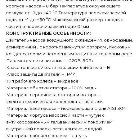
корпусе насоса – 8 бар Температура окружающего
воздуха от +1 до +40 ⁰С Температура перекачиваемой
воды от +1 до +60 ⁰С Максимальный размер твердых
частиц в перекачиваемой воде 0,1мм
КОНСТРУКТИВНЫЕ ОСОБЕННОСТИ:
Двигатель насоса воздушного охлаждения, однофазный,
асинхронный , с короткозамкнутым ротором , пусковым
конденсатором и встроенным защитным тепловым реле
Параметры сети питания — 220В, 50Гц
Класс теплостойкости изоляции двигателя – В
Класс защиты двигателя – IP44
Тип рабочего колеса – вихревое
Материал обмотки статора – 100% медь
Материал сердечника статора и ротора –
электротехническая холоднокатаная сталь
Материал вала насоса – нержавеющая сталь AISI 304
Материал корпуса насосной части – чугун с
антикоррозионным гальваническим покрытием
внутренней поверхности, контакт. с водой
Материал рабочего колеса – латунь