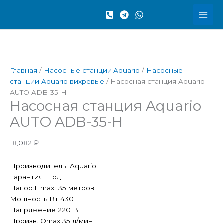
Перейти
Количество
к
товара
содержимому
Насосная
станция
Aquario
AUTO
Главная
/
Насосные станции Aquario
/
Насосные
ADB-
станции Aquario вихревые
/ Насосная станция Aquario
35-
AUTO ADB-35-H
H
Насосная станция Aquario
AUTO ADB-35-H
18,082
₽
Производитель Aquario
Гарантия 1 год
Напор:Hmax 35 метров
Мощность Вт 430
Напряжение 220 В
Произв. Qmax 35 л/мин