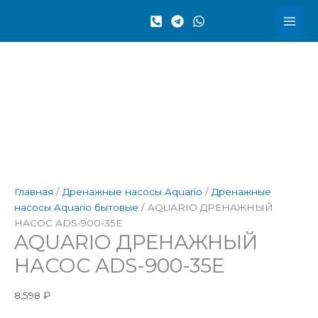
Перейти
Количество
к
товара
содержимому
AQUARIO
ДРЕНАЖНЫЙ
НАСОС
ADS-
900-
35E
Главная
/
Дренажные насосы Aquario
/
Дренажные
насосы Aquario бытовые
/ AQUARIO ДРЕНАЖНЫЙ
НАСОС ADS-900-35E
AQUARIO ДРЕНАЖНЫЙ
НАСОС ADS-900-35E
8,598
₽