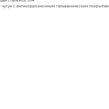
ая сталь AISI 304
– чугун с антикоррозионным гальваническим покрытие
 ADB-60
 ADB-40
AJC-110C
 AMH(T)-180-10P