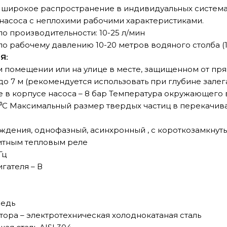
 широкое распространение в индивидуальных систем
насоса с неплохими рабочими характеристиками.
о производительности: 10-25 л/мин
о рабочему давлению 10-20 метров водяного столба (1-
Я:
 помещении или на улице в месте, защищенном от пря
о 7 м (рекомендуется использовать при глубине залег
в корпусе насоса – 8 бар Температура окружающего во
 ⁰С Максимальный размер твердых частиц в перекачив
ждения, однофазный, асинхронный , с короткозамкнут
итным тепловым реле
Гц
гателя – В
медь
тора – электротехническая холоднокатаная сталь