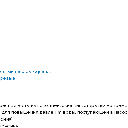
стные насосы Aquario
,
хревые
есной воды из колодцев, скважин, открытых водоемов 
я для повышения давления воды, поступающей в насос
ения).
менения.