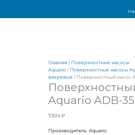
Перейти
Количество
к
товара
На
содержимому
Поверхностный
насос
Aquario
ADB-
35
Главная
/
Поверхностные насосы
Aquario
/
Поверхностные насосы Aq
вихревые
/ Поверхностный насос A
Поверхностны
Aquario ADB-35
7,924
₽
Производитель Aquario