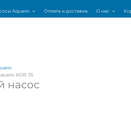
сосы Aquario
Оплата и доставка
О нас
Ко
uario
quario ADB-35
й насос