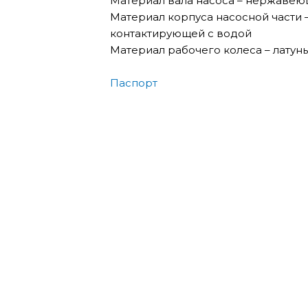
Материал вала насоса – нержавеющ
Материал корпуса насосной части 
контактирующей с водой
Материал рабочего колеса – латунь
Паспорт
Поверхностный насос Aquario
12,584
₽
В корзину
Поверхностный насос Aquario
8,925
₽
В корзину
Поверхностный насос Aquario 
17,829
₽
В корзину
Поверхностный насос Aquario
41,744
₽
В корзину