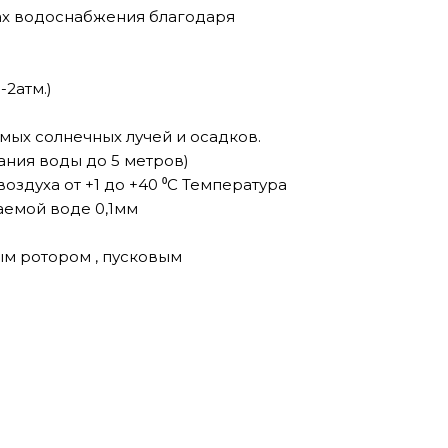
ах водоснабжения благодаря
2атм.)
мых солнечных лучей и осадков.
ания воды до 5 метров)
здуха от +1 до +40 ⁰С Температура
аемой воде 0,1мм
ым ротором , пусковым