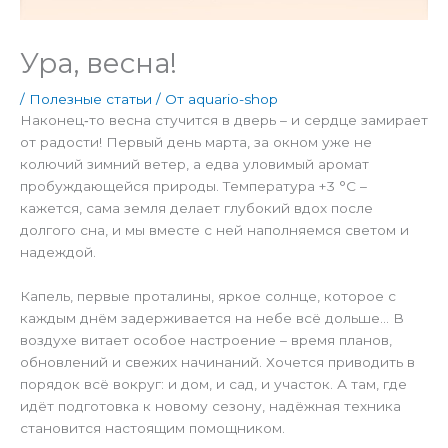
Ура, весна!
/
Полезные статьи
/ От
aquario-shop
Наконец‑то весна стучится в дверь – и сердце замирает
от радости! Первый день марта, за окном уже не
колючий зимний ветер, а едва уловимый аромат
пробуждающейся природы. Температура +3 °C –
кажется, сама земля делает глубокий вдох после
долгого сна, и мы вместе с ней наполняемся светом и
надеждой.
Капель, первые проталины, яркое солнце, которое с
каждым днём задерживается на небе всё дольше… В
воздухе витает особое настроение – время планов,
обновлений и свежих начинаний. Хочется приводить в
порядок всё вокруг: и дом, и сад, и участок. А там, где
идёт подготовка к новому сезону, надёжная техника
становится настоящим помощником.